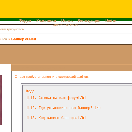
Форум
Участники
Поиск
Регистрация
Войти
активные темы
регистрируйтесь
.
»
PR
»
Баннер обмен
Поделиться
2012-02-14 20:43:48
От вас требуется заполнить следующий шаблон:
Код:
[b]1. Ссылка на ваш форум[/b]

[b]2. Где установили наш баннер? [/b

[b]3. Код вашего баннера.[/b]