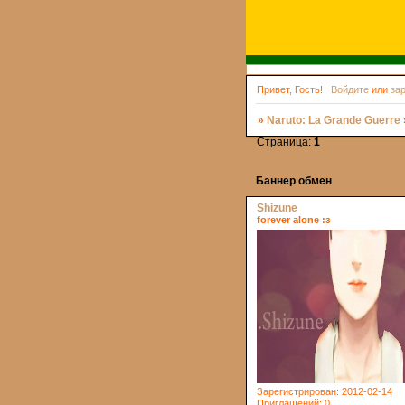
Привет, Гость!
Войдите
или
за
»
Naruto: La Grande Guerre
Страница:
1
Баннер обмен
Shizune
forever alone :з
Зарегистрирован
: 2012-02-14
Приглашений:
0