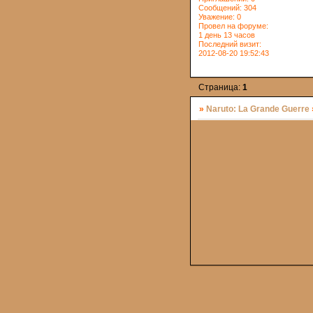
Сообщений:
304
Уважение:
0
Провел на форуме:
1 день 13 часов
Последний визит:
2012-08-20 19:52:43
Страница:
1
»
Naruto: La Grande Guerre